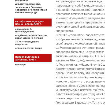
рефлексия
не претендуют на исчерпывающую п
диалектика надежды.
представляет собой динамическую 
1
московская биеннале
и богатой Нидерландской традиции 
современного искусства в
нижнем новгороде
программа включает в себя 4 боль
комплекс video-jukebox («видео-авт
метафизика надежды.
автоматами») для интерактивного п
весна - осень 2004 г.
аудитории самой выбирать видеора
скольжение &
видеоархива.
головокружение
В 2003 г. исполнилось сорок лет с т
под бело-красным флагом.
новая штука из польши
изображением на телевизоре, двига
30 лет голландского
своей акции в художественной галер
видеоарта
Сейчас эта работа считается рожде
ольга киселёва. двери
видеоарта тогда еще не существова
воспринималась как акция «Fluxus»
первая выставка в
арсенале. 2003 г.
движение 70-х годов), немного позже
(в Германии) или «Happening» (в СШ
проекция
рассматривают эту работу в контекс
правы. Но не по тому, что их оценк
это всего лишь сиюминутное предст
историография — это всегда идеоло
самосознания. В 2003 г. исполнилос
Институту Медиа-искусств, Монтевид
работе в коллекции уже тридцать! 
показа ретроспективы. Отсюда и на
Голландского Видеоарта». Тот, кто 