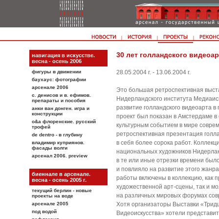
30 лет голландского видеоар
навигация в искусстве.
весна - осень 2006
фигуры в движении
28.05.2004 г. - 13.06.2004 г.
баухаус: фотографии
арсенале 2006
Это большая ретроспективная выста
с. денисов и в. eфимов.
Нидерландского института Медиаис
препараты и пособия
развитие голландского видеоарта в 
анки ван донген. игра и
конструкции
проект был показан в Амстердаме в
о&a флоренские. русский
культурным событием в мире соврем
трофей
ретроспективная презентация голла
de dentro - в глубину
в себя более сорока работ. Коллекц
владимир куприянов.
фасады волги
национальных художников Нидерландо
арсенал 2006. preview
в те или иные отрезки времени было
и повлияло на развитие этого жанра
биеннале в арсенале.
работы включены в коллекцию, как 
весна - осень 2005 г.
художественной арт-сцены, так и мо
текущий берлин - новые
на различных мировых форумах совр
проекты на воде
арсенале 2005
Хотя организаторы Выставки «Трид
под водой
Видеоискусства» хотели представит