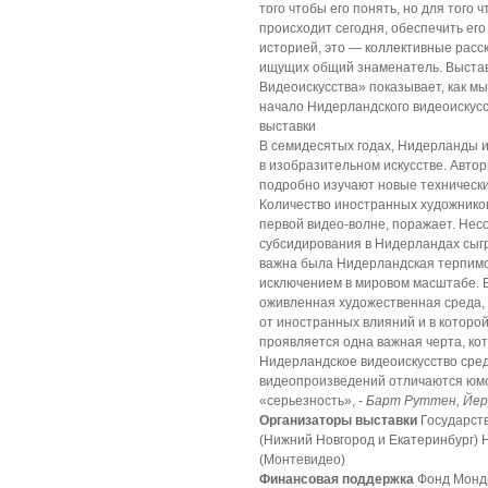
того чтобы его понять, но для того 
происходит сегодня, обеспечить его
историей, это — коллективные расск
ищущих общий знаменатель. Выстав
Видеоискусства» показывает, как м
начало Нидерландского видеоискусс
выставки
В семидесятых годах, Нидерланды и
в изобразительном искусстве. Авто
подробно изучают новые технически
Количество иностранных художников
первой видео-волне, поражает. Нес
субсидирования в Нидерландах сыгр
важна была Нидерландская терпимос
исключением в мировом масштабе. Б
оживленная художественная среда, 
от иностранных влияний и в которой
проявляется одна важная черта, ко
Нидерландское видеоискусство сре
видеопроизведений отличаются юмо
«серьезность», -
Барт Руттен, Йер
Организаторы выставки
Государств
(Нижний Новгород и Екатеринбург) 
(Монтевидео)
Финансовая поддержка
Фонд Мондр