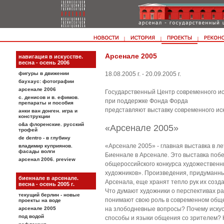
Арсенале 2005
навигация в искусстве.
весна - осень 2006
фигуры в движении
18.08.2005 г. - 20.09.2005 г.
баухаус: фотографии
арсенале 2006
Государственный Центр современного ис
с. денисов и в. eфимов.
при поддержке Фонда Форда
препараты и пособия
представляют выставку современного ис
анки ван донген. игра и
конструкции
о&a флоренские. русский
«Арсенале 2005»
трофей
de dentro - в глубину
«Арсенале 2005» - главная выставка в л
владимир куприянов.
фасады волги
Биеннале в Арсенале. Это выставка поб
арсенал 2006. preview
общероссийского конкурса художественн
художников». Произведения, придуманны
биеннале в арсенале.
Арсенала, еще хранят тепло рук их созд
весна - осень 2005 г.
Что думают художники о перспективах ра
текущий берлин - новые
понимают свою роль в современном общес
проекты на воде
арсенале 2005
на злободневные вопросы? Почему искус
под водой
способы и языки общения со зрителем? Н