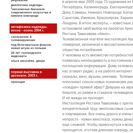
рефлексия
в апреле-мае 2005 года 73 художника из 
диалектика надежды.
Петербурга, Калининграда, Екатеринбурга
1
московская биеннале
Дону, Самары, Нижнего Новгорода, Богор
современного искусства в
нижнем новгороде
Саратова, Ижевска, Красноярска, Харько
Лондона. В итоге эксперты, – известные 
метафизика надежды.
остановили свой выбор на проектах Ар
весна - осень 2004 г.
Ростана Тавасивева «Кино».
скольжение &
Телевизионная real-time инсталляция А
головокружение
гламурная, ироничная и высокотехнолог
под бело-красным флагом.
новая штука из польши
общества потребления.
30 лет голландского
У человека есть множество потребностей 
видеоарта
появилась необходимость в постоянном 
ольга киселёва. двери
поглощении информации. Дома телевизор
нас атакует радио, а на работе интернет 
первая выставка в
арсенале. 2003 г.
сериалы, кино, музыка, реклама.. Телема
пополняют список новых психических рас
проекция
«поедая» прямой эфир? Девушка на экра
бокалов, из рюмок и стаканов телевидень
И её жажда не проходит.
Инсталляция Ростана Тавасиева о зрител
изнурительный труд -многочасовые съем
и озвучивания. Все очень дорого и очень
непросто - нужен кинотеатр, нужны день
еще сложней. Чтобы прикоснуться к вол
приходится, отстояв длинную очередь, из