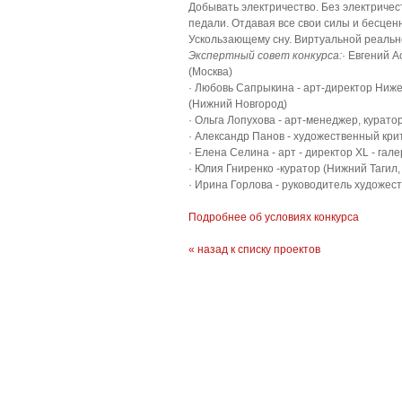
Добывать электричество. Без электричест
педали. Отдавая все свои силы и бесцен
Ускользающему сну. Виртуальной реальн
Экспертный совет конкурса:
· Евгений 
(Москва)
· Любовь Сапрыкина - арт-директор Ниж
(Нижний Новгород)
· Ольга Лопухова - арт-менеджер, куратор
· Александр Панов - художественный крит
· Елена Селина - арт - директор XL - гал
· Юлия Гниренко -куратор (Нижний Тагил,
· Ирина Горлова - руководитель художес
Подробнее об условиях конкурса
« назад к списку проектов