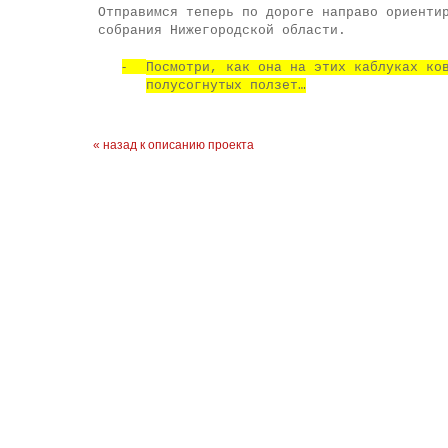
Отправимся теперь по дороге направо ориенти
собрания Нижегородской области.
-
Посмотри, как она на этих каблуках ко
полусогнутых ползет…
« назад к описанию проекта