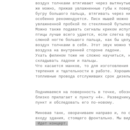
воздух толчками втягивают через вытянуты
же можно, прижав увлажненные губы к пове
бугру большого пальца, втягивать через н
особенно рекомендуется. Писк мышей можно
увлажненной пробкой по стеклянной бутылк
Можно также подавать сигналы криком испу
птицы лучше всего удается, если слегка п
слюной ногтю большого пальца, как бы цел
воздух толчками в себя. Этот звук можно 
воздуха на внутренней стороне ладони.
Ухать филином тоже не сложно научиться, 
складывать ладони и пальцы.
Что касается манков, то для изготовления
терпения и тщательности в работе. Хороши
топливные провода отслуживших срок дизел
Поднимаемся на поверхность в точке, обоз
близко прилагает к пункту «4». Разведчик
пункт и обследовать его по-новому.
Миновав танк, оворачиваем направо и, по 
входу здания, стоящего фронтально. Мы ви
Идет концерт.