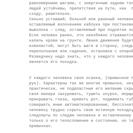
равномерными шагами, с энергичным задним то
людей устойчивы, препятствия на пути, как
сходу, решительно.
Сильно уставший, больной или раненый челове
оставляемый волочением каблука при постанов
выволока – след, оставляемый при поднятие н
Если человек ранен, это неизбежно отражаетс
капель крови на грунте. Линия движения буде
извилистой, могут быть шаги в сторону, след
переползания или сидения, остановки с опоро
Разведчику надо знать, что у каждого челове
является его походка.
У каждого человека своя осанка, (привычное 
рук). Характерны так же многие привычки, не
практически, не подвластные его желанию скр
своя манера закуривать, тушить окурок, морщ
прикрывать глаза, кривить рот, поджимать гу
совершать иные автоматизированные, бессозна
человеку трудно скрыть свою истинную походк
следопыты по следам человека и оставленному
только о его телосложении и состоянии, но т
привычках.