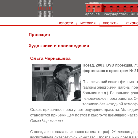
Проекция
Художники и произведения
Ольга Чернышева
Поезд. 2003. DVD проекция, 7’
фортепиано с оркестром № 21
Пластический сюжет фильма - 
(вагоны электрички, вагоны по
больниц и т.д.). Банальное, у
человеческое пространство. О
тоскливо-безысходной атмосфе
Сквозь привычное проступает ощущение красоты. Мы видим
становится прибежищем поэтов и какого-то щемящего настр
Ольга Чернышева
С поезда и вокзала начинался кинематограф. Железная дор
воспитывала литературу и искусство. Прозрачный поезд Лаб