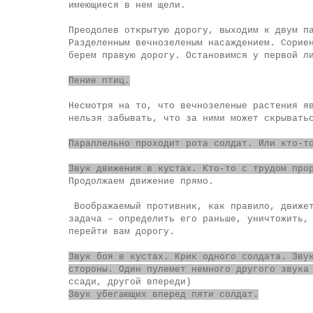
имеющиеся в нем щели.
Преодолев открытую дорогу, выходим к двум п
Разделенным вечнозеленым насаждением. Сорие
берем правую дорогу. Остановимся у первой л
Пение птиц.
Несмотря на то, что вечнозеленые растения я
нельзя забывать, что за ними может скрывать
Параллельно проходит рота солдат. Или кто-т
Звук движения в кустах. Кто-то с трудом про
Продолжаем движение прямо.
Воображаемый противник, как правило, движе
задача – определить его раньше, уничтожить,
перейти вам дорогу.
Звук боя в кустах. Крик одного солдата. Зву
стороны. Один пулемет немного другого звука
ссади, другой впереди)
Звук убегающих вперед пяти солдат.