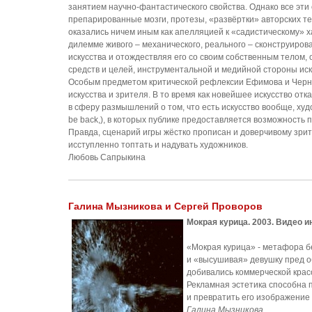
занятием научно-фантастического свойства. Однако все эти
препарированные мозги, протезы, «развёртки» авторских те
оказались ничем иным как апелляцией к «садистическому» ха
дилемме живого – механического, реального – сконструирова
искусства и отождествляя его со своим собственным телом,
средств и целей, инструментальной и медийной стороны иск
Особым предметом критической рефлексии Ефимова и Чер
искусства и зрителя. В то время как новейшее искусство отк
в сферу размышлений о том, что есть искусство вообще, худ
be back,), в которых публике предоставляется возможность
Правда, сценарий игры жёстко прописан и доверчивому зрите
исступленно топтать и надувать художников.
Любовь Сапрыкина
Галина Мызникова и Сергей Проворов
Мокрая курица. 2003. Видео и
«Мокрая курица» - метафора б
и «высушивая» девушку пред о
добивались коммерческой красо
Рекламная эстетика способна 
и превратить его изображение 
Галина Мызникова