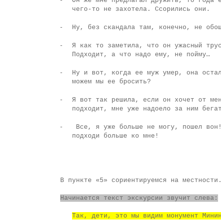
Он же мне предлагал дружить, то года 
чего-то не захотела. Ссорились они.
-
Ну, без скандала там, конечно, не обо
-
Я как то заметила, что он ужасный тру
Подходит, а что надо ему, не пойму…
-
Ну и вот, когда ее муж умер, она оста
можем мы ее бросить?
-
Я вот так решила, если он хочет от ме
подходит, мне уже надоело за ним бега
-
Все, я уже больше не могу, пошел вон
подходи больше ко мне!
В пункте «5» сориентируемся на местности
Начинается текст экскурсии звучит слева:
Так, дети, это мы видим монумент Мини