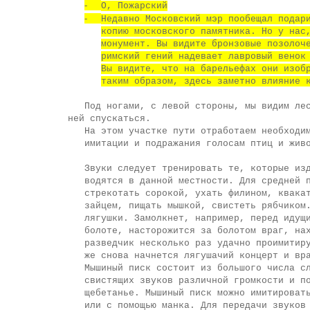
-
О, Пожарский
-
Недавно Московский мэр пообещал подар
копию московского памятника. Но у нас
монумент. Вы видите бронзовые позолоч
римский гений надевает лавровый венок
Вы видите, что на барельефах они изоб
таким образом, здесь заметно влияние 
Под ногами, с левой стороны, мы видим ле
ней спускаться.
На этом участке пути отработаем необходи
имитации и подражания голосам птиц и жив
Звуки следует тренировать те, которые из
водятся в данной местности. Для средней 
стрекотать сорокой, ухать филином, квака
зайцем, пищать мышкой, свистеть рябчиком
лягушки. Замолкнет, например, перед идущ
болоте, насторожится за болотом враг, на
разведчик несколько раз удачно проимитир
же снова начнется лягушачий концерт и вр
Мышиный писк состоит из большого числа с
свистящих звуков различной громкости и п
щебетанье. Мышиный писк можно имитироват
или с помощью манка. Для передачи звуков