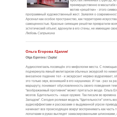
простых линейных структур, к
преимущественно в масштабе 
мотив «решётки» - этого симво
программный художественный жест. Заявляя о современност
Арсенал как особое пространство, как территорию искусст
самоценностью. Красные сияющие решётки превратили все
эстетический объект, вдохнули в его стены, не имеющие сво
Любовь Сапрыкина
Ольга Егорова /Цапля/
Olga Egorova / Zapla/
Аудиоспектакль посвящён это мифологии места. С помощью
подчеркнула явный милитаризм обычных экскурсий по нижег
внезапное падение тел - и экскурсант нервно вздрагивает, об
это только звук, возникший в его наушниках. И так - раз за 
маршруту, понимает обусловленность своего поведения тем, 
"воображаемый противник" может прятаться везде. Ольга 
мозгов. Бдительность - наше оружие. Так писали во времена
Западом". Сегодня ролевая модель "бдительности" опять вос
аудиоэффектами и рассказами о выдуманной угрозе приводит
начинает все происходящее вокруг воспринимать как часть т
лопатками в руках выглядят замаскированными шпионками, 