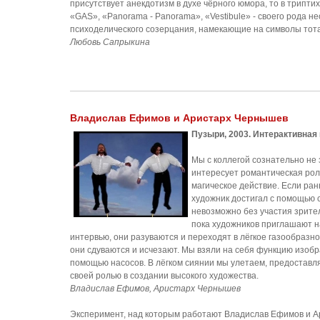
присутствует анекдотизм в духе чёрного юмора, то в трипти
«GAS», «Panorama - Panorama», «Vestibule» - своего рода 
психоделического созерцания, намекающие на символы тота
Любовь Сапрыкина
Владислав Ефимов и Аристарх Чернышев
Пузыри, 2003. Интерактивная
Мы с коллегой сознательно не
интересует романтическая роль
магическое действие. Если ран
художник достигал с помощью с
невозможно без участия зрител
пока художников приглашают на
интервью, они разуваются и переходят в лёгкое газообразно
они сдуваются и исчезают. Мы взяли на себя функцию изобр
помощью насосов. В лёгком сиянии мы улетаем, предоставл
своей ролью в создании высокого художества.
Владислав Ефимов, Аристарх Чернышев
Эксперимент, над которым работают Владислав Ефимов и А