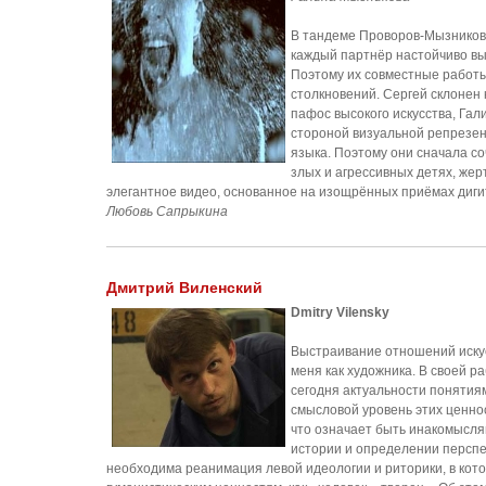
В тандеме Проворов-Мызников
каждый партнёр настойчиво вы
Поэтому их совместные работы
столкновений. Сергей склонен
пафос высокого искусства, Гал
стороной визуальной репрезен
языка. Поэтому они сначала со
злых и агрессивных детях, же
элегантное видео, основанное на изощрённых приёмах диги
Любовь Сапрыкина
Дмитрий Виленский
Dmitry Vilensky
Выстраивание отношений иску
меня как художника. В своей 
сегодня актуальности понятиям
смысловой уровень этих ценнос
что означает быть инакомысля
истории и определении перспе
необходима реанимация левой идеологии и риторики, в кот