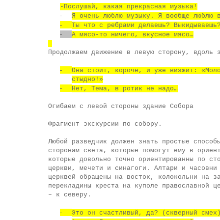
-Послушай, какая прекрасная музыка!
-
Я очень люблю музыку. Я вообще люблю 
-
Ты что с ребрами делаешь? Выкидываешь
-
А мясо-то ничего, вкусное мясо…
Продолжаем движение в левую сторону, вдоль 
-
Она стоит, короче, и уже визжит: «Мол
стыдно!»
-
Нет, Тема, в ротик не надо…
Огибаем с левой стороны здание Собора
Фрагмент экскурсии по собору.
Любой разведчик должен знать простые способ
сторонам света, которые помогут ему в ориен
которые довольно точно ориентированны по ст
церкви, мечети и синагоги. Алтари и часовни
церквей обращены на восток, колокольни на з
перекладины креста на куполе православной ц
– к северу.
-
Это он счастливый, да? (скверный смех