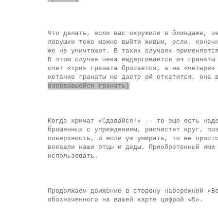
Что делать, если вас окружили в блиндаже, з
ловушки тоже можно выйти живым, если, конеч
же не уничтожит. В таких случаях применяетс
В этом случае чека выдергивается из гранаты
счет «три» граната бросается, а на «четыре»
метание гранаты не даете ей откатится, она 
взорвавшейся гранаты)
Когда кричат «Сдавайся!» -- то еще есть над
брошенных с упреждением, расчистят круг, по
поверхность, и если уж умирать, то не прост
воевали наши отцы и деды. Приобретенный ими
использовать.
Продолжаем движение в сторону набережной «В
обозначенного на вашей карте цифрой «5».