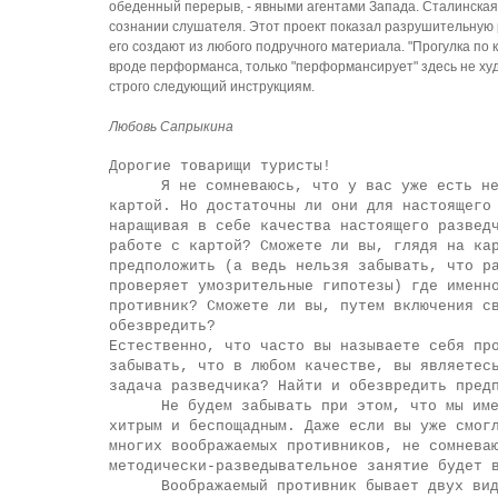
обеденный перерыв, - явными агентами Запада. Сталинска
сознании слушателя. Этот проект показал разрушительную ра
его создают из любого подручного материала. "Прогулка по 
вроде перформанса, только "перформансирует" здесь не худ
строго следующий инструкциям.
Любовь Сапрыкина
Дорогие товарищи туристы!
Я не сомневаюсь, что у вас уже есть н
картой. Но достаточны ли они для настоящего
наращивая в себе качества настоящего развед
работе с картой? Сможете ли вы, глядя на ка
предположить (а ведь нельзя забывать, что р
проверяет умозрительные гипотезы) где именн
противник? Сможете ли вы, путем включения с
обезвредить?
Естественно, что часто вы называете себя пр
забывать, что в любом качестве, вы являетес
задача разведчика? Найти и обезвредить пред
Не будем забывать при этом, что мы им
хитрым и беспощадным. Даже если вы уже смог
многих воображаемых противников, не сомнева
методически-разведывательное занятие будет 
Воображаемый противник бывает двух ви