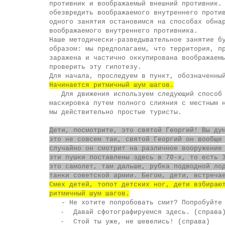
противник и воображаемый внешний противник.
обезвредить воображаемого внутреннего проти
одного занятия остановимся на способах обна
воображаемого внутреннего противника.
Наше методически-разведывательное занятие б
образом: мы предполагаем, что территория, п
заражена и частично оккупирована воображаем
проверить эту гипотезу.
Для начала, проследуем в пункт, обозначенны
Начинается ритмичный шум шагов.
Для движения используем следующий способ
маскировка путем полного слияния с местным 
мы действительно простые туристы.
Дети, посмотрите, это святой Георгий! Вы ду
это не совсем так, святой Георгий он вообще
случайно он смотрит на различное вооружение
эти пушки поставлены здесь в 70-х, то есть 
это самолет, там дальше, рубка подводной ло
танки советской армии. Бегом, дети, встреча
Смех детей, топот детских ног, дети взбираю
ритмичный шум шагов.
- Не хотите попробовать смит? Попробуйте
-
Давай сфотографируемся здесь. (справа
-
Стой ты уже, не шевелись! (справа)