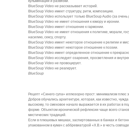
кульминации и развязки.
BlueSoup Video не рассказывает историй.
BlueSoup Video имеет структуру, ритм, композицию.
BlueSoup Video использует только BlueSoup Audio (за очень
BlueSoup Video не имеет отношения к юмору и иронии.
BlueSoup Video имеет отношение к гармонии.
BlueSoup Video не имеет отношения к политике, морали, гос
насилию, сексу, спорту.
BlueSoup Video имеет некоторое отношение к религии и мис
BlueSoup Video имеет некоторое отношение к поэзии.
BlueSoup Video имеет определенное отношение к прекрасно
BlueSoup Video исследует озарения, просветления и внутр
BlueSoup Video не провоцирует.
BlueSoup Video не реагирует.
BlueSoup
Рецепт «Синего супа» иллюзорно прост: минимализм плюс э
Добров обучались архитектуре, которая, как известно, чужда
высокому, то смеховое начало выражается в их работах в п
форме. Объектом иронической рефлексии чаще всего станов
мистических традиций.
Если в плюшевых мишках, заспиртованных в банках и бетон
упакованном в кумач с аббревиатурой «Х.В.» в честь совпад