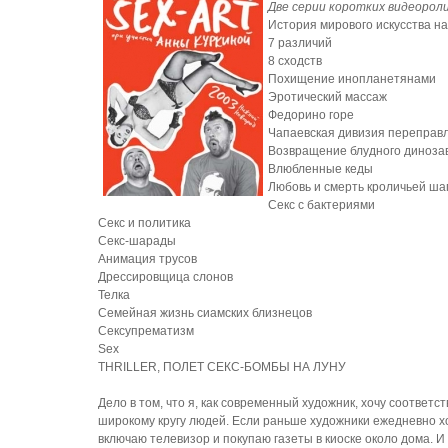
Две серии коротких видеорол
История мирового искусства на
7 различий
8 сходств
Похищение инопланетянами
Эротический массаж
Федорино горе
Чапаевская дивизия переправл
Возвращение блудного диноза
Влюбленные кеды
Любовь и смерть кроличьей ша
Секс с бактериями
Секс и политика
Секс-шарады
Анимация трусов
Дрессировщица слонов
Телка
Семейная жизнь сиамских близнецов
Сексупрематизм
Sex
THRILLER, ПОЛЕТ СЕКС-БОМБЫ НА ЛУНУ
Дело в том, что я, как современный художник, хочу соответ
широкому кругу людей. Если раньше художники ежедневно хо
включаю телевизор и покупаю газеты в киоске около дома. И