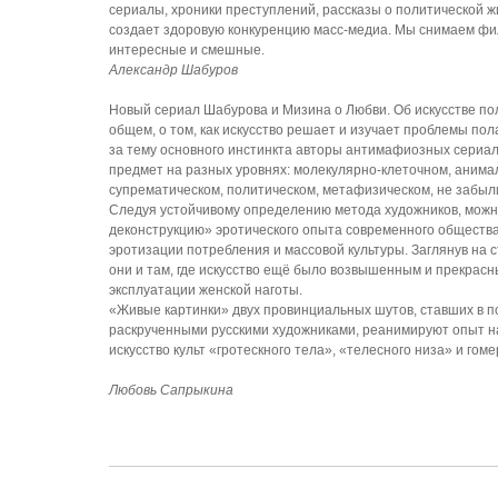
сериалы, хроники преступлений, рассказы о политической ж
создает здоровую конкуренцию масс-медиа. Мы снимаем фил
интересные и смешные.
Александр Шабуров
Новый сериал Шабурова и Мизина о Любви. Об искусстве пол
общем, о том, как искусство решает и изучает проблемы пол
за тему основного инстинкта авторы антимафиозных сериал
предмет на разных уровнях: молекулярно-клеточном, анима
супрематическом, политическом, метафизическом, не забыли
Следуя устойчивому определению метода художников, можно
деконструкцию» эротического опыта современного общества
эротизации потребления и массовой культуры. Заглянув на с
они и там, где искусство ещё было возвышенным и прекрас
эксплуатации женской наготы.
«Живые картинки» двух провинциальных шутов, ставших в п
раскрученными русскими художниками, реанимируют опыт н
искусство культ «гротескного тела», «телесного низа» и гоме
Любовь Сапрыкина