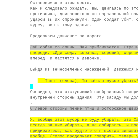
Остановимся в этом месте.
Как и следовало ожидать, вы, двигаясь по эт
противника, двигавшегося по параллельной ва
ударом вы их опрокинули. Один солдат убит, 
курсу, вон к тому зданию.
Продолжаем движение по дороге.
Лай собак со спины. Лай приближается. Страш
впереди: «Иди сюда, собачка, хороший, хорош
вперед
и ластятся к девочке.
Выйдя из вечнозеленых насаждений, движемся 
-
Таня! (слева), Ты забыла мусор убрать
Очевидно, что отступивший воображаемый непр
внутренней стороны здания. Эту засаду мы до
.
С левой стороны пение птиц и осторожное дви
Я, вообще этот мусор не буду убирать, это С
всегда за ним убирать, я не собираюсь, и во
придираетесь, как будто это я всегда винова
вообще… (голос продолжает говорить, теперь 