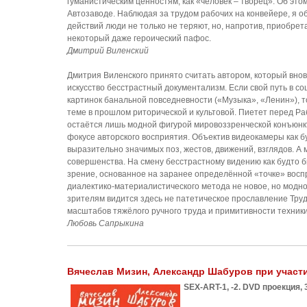
гуманистическим ценностям, как «человек – творец». Об эт
Автозаводе. Наблюдая за трудом рабочих на конвейере, я о
действий люди не только не теряют, но, напротив, приобре
некоторый даже героический пафос.
Дмитрий Виленский
Дмитрия Виленского принято считать автором, который внов
искусство бесстрастный документализм. Если свой путь в с
картинок банальной повседневности («Музыка», «Ленин»), 
теме в прошлом риторической и культовой. Пиетет перед Ра
остаётся лишь модной фигурой мировоззренческой конъюнкт
фокусе авторского восприятия. Объектив видеокамеры как 
выразительно значимых поз, жестов, движений, взглядов. А 
совершенства. На смену бесстрастному видению как будто 
зрение, основанное на заранее определённой «точке» вос
диалектико-материалистического метода не новое, но модно
зрителям видится здесь не патетическое прославление Труда
масштабов тяжёлого ручного труда и примитивности техники
Любовь Сапрыкина
Вячеслав Мизин, Александр Шабуров при участ
SEX-ART-1, -2. DVD проекция, 3