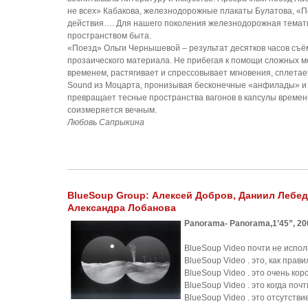
не всех» Кабакова, железнодорожные плакаты Булатова, «П
действия…. Для нашего поколения железнодорожная темати
пространством быта.
«Поезд» Ольги Чернышевой – результат десятков часов съём
прозаического материала. Не прибегая к помощи сложных 
временем, растягивает и спрессовывает мгновения, сплетае
Sound из Моцарта, пронизывая бесконечные «анфилады» и с
превращает тесные пространства вагонов в капсулы времени
соизмеряется вечным.
Любовь Сапрыкина
BlueSoup Group: Алексей Добров, Даниил Лебед
Александра Лобанова
Panorama- Panorama,1’45”, 2002
BlueSoup Video почти не испол
BlueSoup Video . это, как пра
BlueSoup Video . это очень кор
BlueSoup Video . это когда поч
BlueSoup Video . это отсутстви