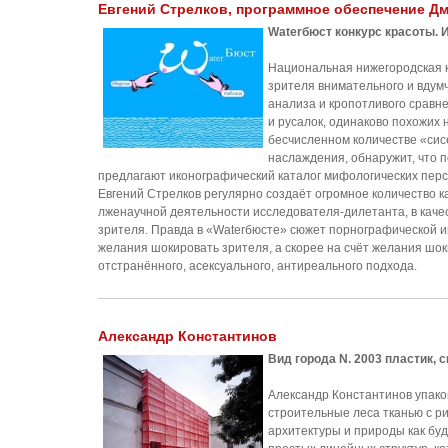
Евгений Стрелков, программное обеспечение Д
Waterбюст конкурс красоты. И
Национальная нижегородская к
зрителя внимательного и вдумч
анализа и кропотливого сравн
и русалок, одинаково похожих 
бесчисленном количестве «сисе
наслаждения, обнаружит, что 
предлагают иконографический каталог мифологических перс
Евгений Стрелков регулярно создаёт огромное количество кат
лженаучной деятельности исследователя-дилетанта, в качес
зрителя. Правда в «Waterбюсте» сюжет порнографической иг
желания шокировать зрителя, а скорее на счёт желания шок
отстранённого, асексуального, антиреального подхода.
Александр Константинов
Вид города N. 2003 пластик, ск
Александр Константинов упак
строительные леса тканью с ри
архитектуры и природы как бу