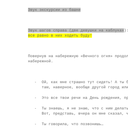
Звук экскурсии из башни
Звук шагов справа (две девушки на каблуках
)
все равно в них ходить буду!
Повернув на набережную «Вечного огня» продо
набережной.
-
Ой, как мне страшно тут сидеть! А ты 
там, наверное, вообще другой город ил
-
Это все твои речи на День рождения, п
-
Ты знаешь, я не знаю, что с ним делат
Вот, представь, вчера он мне сказал, 
-
Ты говорила, что позвонишь…