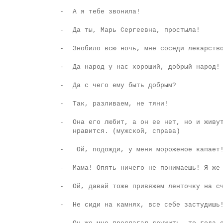
-
А я тебе звонила!
-
Да ты, Марь Сергеевна, простыла!
-
Знобило всю ночь, мне соседи лекарств
-
Да народ у нас хороший, добрый народ!
-
Да с чего ему быть добрым?
-
Так, разливаем, не тяни!
-
Она его любит, а он ее нет, но и живу
нравится. (мужской, справа)
-
Ой, подожди, у меня мороженое капает
-
Мама! Опять ничего не понимаешь! Я же
-
Ой, давай тоже привяжем ленточку на с
-
Не сиди на камнях, все себе застудишь
-