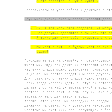
-
А это обязательно нужно кушать?
Поворачиваем за угол собора и движемся в ст
Звук милицейской сирены слева, хлопают двер
-
Ой, я все ноги себе ободрала, не могу
-
Все девушки одеваются с рынков, это з
-
Я такие джинсики себе присмотрела кле
-
Мы честно пить не будем, честное пион
будем!
Присядем теперь на скамейку и потренируемся
животных. Люди при движении оставляют харак
изучении следов можно установить примерное 
национальный состав солдат и многое другое.
Для правильного чтения следов нужно знать, 
ноги. Когда человек идет, он ступней оставл
делает упор на каблук выставленной вперед н
постепенно переносит на всю ногу и, наконец
заставляя тело двигаться вперед.
Хорошо натренированный разведчик по следам 
движения человека, но и установит некоторые
Спортсмены, охотники, военнослужащие, в бол