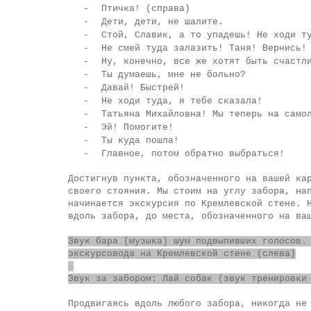
-
Птичка! (справа)
-
Дети, дети, не шалите.
-
Стой, Славик, а то упадешь! Не ходи т
-
Не смей туда залазить! Таня! Вернись!
-
Ну, конечно, все же хотят быть счастл
-
Ты думаешь, мне не больно?
-
Давай! Быстрей!
-
Не ходи туда, я тебе сказала!
-
Татьяна Михайловна! Мы теперь на само
-
Эй! Помогите!
-
Ты куда пошла!
-
Главное, потом обратно выбраться!
Достигнув пункта, обозначенного на вашей ка
своего стояния. Мы стоим на углу забора, на
начинается экскурсия по Кремлевской стене. 
вдоль забора, до места, обозначенного на ва
Звук бара (музыка) шум подвыпивших голосов.
экскурсовода на Кремлевской стене (слева)
Звук за забором: Лай собак (звук тренировки
Продвигаясь вдоль любого забора, никогда не