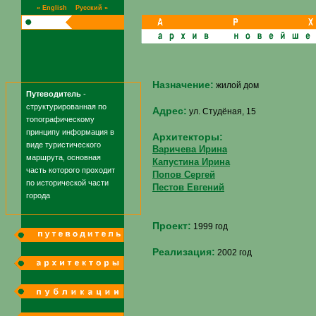
« English
Русский »
Назначение:
жилой дом
Путеводитель
-
структурированная по
Адрес:
ул. Студёная, 15
топографическому
принципу информация в
Архитекторы:
виде туристического
Варичева Ирина
маршрута, основная
Капустина Ирина
часть которого проходит
Попов Сергей
по исторической части
Пестов Евгений
города
Проект:
1999 год
Реализация:
2002 год