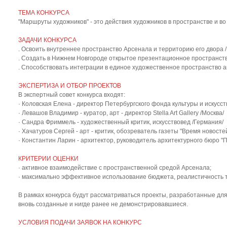
ТЕМА КОНКУРСА
"Маршруты художников" - это действия художников в пространстве и во
ЗАДАЧИ КОНКУРСА
. Освоить внутреннее пространство Арсенала и территорию его двора /K
. Создать в Нижнем Новгороде открытое презентационное пространств
. Способствовать интеграции в единое художественное пространство ак
ЭКСПЕРТИЗА И ОТБОР ПРОЕКТОВ
В экспертный совет конкурса входят:
· Коловская Елена - директор Петербургского фонда культуры и искус
· Левашов Владимир - куратор, арт - директор Stella Art Gallery /Москва/
· Сандра Фриммель - художественный критик, искусствовед /Германия/
· Хачатуров Сергей - арт - критик, обозреватель газеты "Время новостей
· Константин Ларин - архитектор, руководитель архитектурного бюро "П
КРИТЕРИИ ОЦЕНКИ
· активное взаимодействие с пространственной средой Арсенала;
· максимально эффективное использование бюджета, реалистичность 
В рамках конкурса будут рассматриваться проекты, разработанные для
вновь созданные и нигде ранее не демонстрировавшиеся.
УСЛОВИЯ ПОДАЧИ ЗАЯВОК НА КОНКУРС